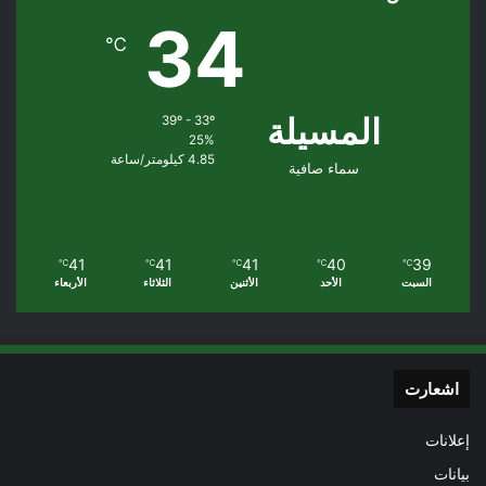
34
℃
المسيلة
39º - 33º
25%
4.85 كيلومتر/ساعة
سماء صافية
41
41
41
40
39
℃
℃
℃
℃
℃
السبت
الأحد
الأثنين
الثلاثاء
الأربعاء
اشعارت
إعلانات
بيانات