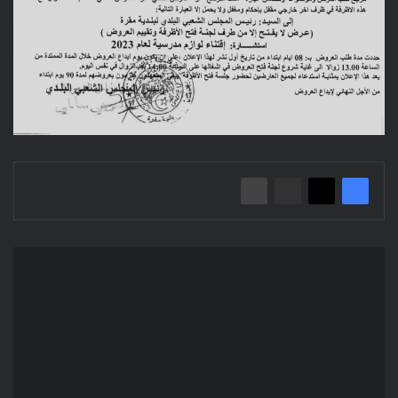
إعلان
عن
استشارة
2023/20
بلدية
مقـرة