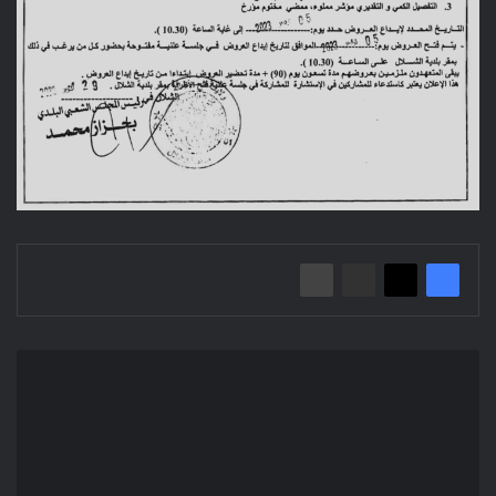
إعلان
عن
استشارة:
كراء
حافلات
النقل