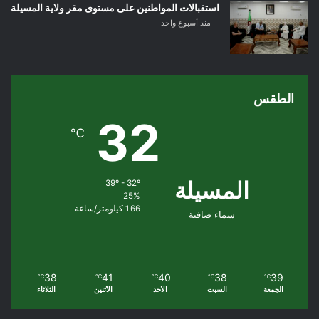
استقبالات المواطنين على مستوى مقر ولاية المسيلة
منذ أسبوع واحد
الطقس
32
℃
المسيلة
39º - 32º
25%
1.66 كيلومتر/ساعة
سماء صافية
38
41
40
38
39
℃
℃
℃
℃
℃
الجمعة
السبت
الأحد
الأثنين
الثلاثاء