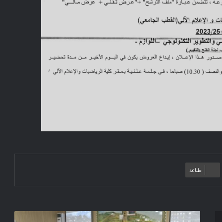
طباعة
انعقاد