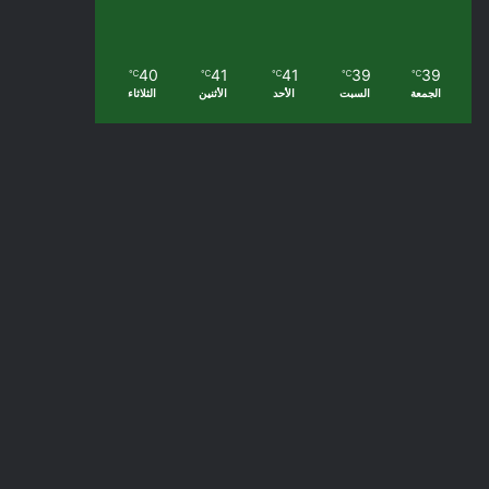
40
41
41
39
39
℃
℃
℃
℃
℃
الجمعة
السبت
الأحد
الأثنين
الثلاثاء