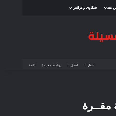
بحث عن
إضافة عمود جانبي
الوضع المظلم
ن بعد
شكاوى وعرائض
إشعارات
اتصل بنا
روابـط مفيـدة
اذاعة