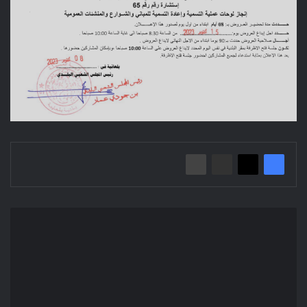
إعلان
عن
استشارة
2023/64
بلدية
بلعايبة