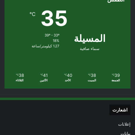
35
℃
المسيلة
39º - 33º
18%
1.27 كيلومتر/ساعة
سماء صافية
38
41
40
38
39
℃
℃
℃
℃
℃
الجمعة
السبت
الأحد
الأثنين
الثلاثاء
اشعارت
إعلانات
بيانات