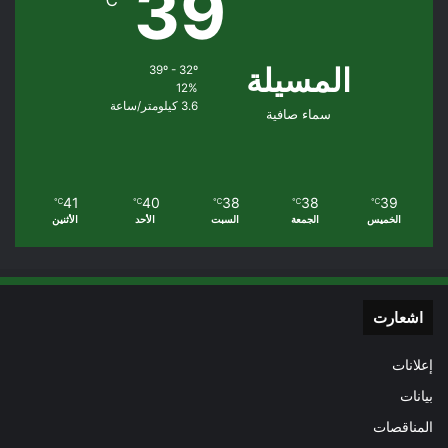
39
℃
المسيلة
39º - 32º
12%
3.6 كيلومتر/ساعة
سماء صافية
41
40
38
38
39
℃
℃
℃
℃
℃
الخميس
الجمعة
السبت
الأحد
الأثنين
اشعارت
إعلانات
بيانات
المناقصات