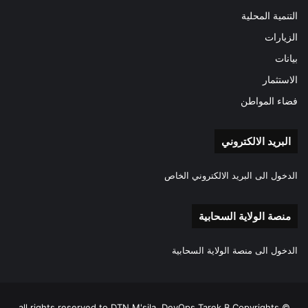
التنمية المحلية
الزيارات
بيانات
الاستثمار
فضاء المواطن
البريد الالكتروني
الدخول الى البريد الالكتروني الخاص
منصة الولاية السحابية
الدخول الى منصة الولاية السحابية
all rights reserved to DTN M'sila, DevOps Tarek.B Copyrights ©