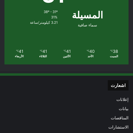
المسيلة
38º - 31º
31%
3.21 كيلومتر/ساعة
سماء صافية
41
41
41
40
38
℃
℃
℃
℃
℃
السبت
الأحد
الأثنين
الثلاثاء
الأربعاء
اشعارت
إعلانات
بيانات
المناقصات
الاستشارات