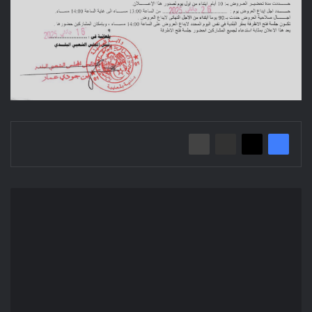
إعلان
عن
منح
مؤقت
لصفقة
بتموين
المؤسسة
العمومية
الاستشفائية