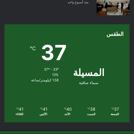
منذ أسبوع واحد
الطقس
37
℃
المسيلة
37º - 33º
13%
1.58 كيلومتر/ساعة
سماء صافية
41
41
40
38
37
℃
℃
℃
℃
℃
الجمعة
السبت
الأحد
الأثنين
الثلاثاء