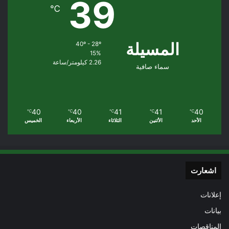
39
℃
المسيلة
40º - 28º
15%
2.26 كيلومتر/ساعة
سماء صافية
40
40
41
41
40
℃
℃
℃
℃
℃
الأحد
الأثنين
الثلاثاء
الأربعاء
الخميس
اشعارت
إعلانات
بيانات
المناقصات