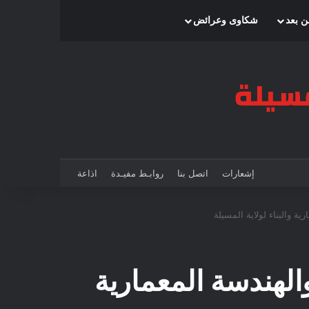
بحث عن
إضافة عمود جانبي
الوضع المظلم
ن بعد
شكاوى وعرائض
إشعارات
اتصل بنا
روابـط مفيـدة
اذاعة
يرية التعمير والهندسة المعمارية