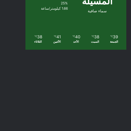
المسيلة
25%
1.66 كيلومتر/ساعة
سماء صافية
38
41
40
38
39
℃
℃
℃
℃
℃
الجمعة
السبت
الأحد
الأثنين
الثلاثاء