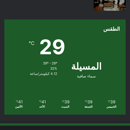
الطقس
29
℃
المسيلة
39º - 28º
32%
4.12 كيلومتر/ساعة
سماء صافية
41
41
39
39
39
℃
℃
℃
℃
℃
الخميس
الجمعة
السبت
الأحد
الأثنين