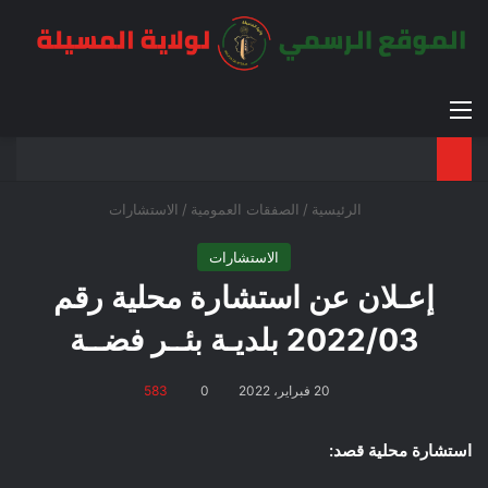
القائمة
بح
الوضع ا
الرئيسية
/
الصفقات العمومية
/
الاستشارات
الاستشارات
إعـلان عن استشارة محلية رقم
2022/03 بلديـة بئــر فضــة
20 فبراير، 2022
0
583
استشارة محلية قصد: