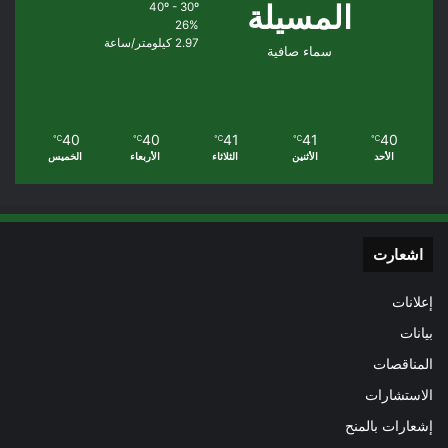
المسيلة
40º - 30º
26%
2.97 كيلومتر/ساعة
سماء صافية
40
40
41
41
40
℃
℃
℃
℃
℃
الأحد
الأثنين
الثلاثاء
الأربعاء
الخميس
اشعارت
إعلانات
بيانات
المناقصات
الاستشارات
إشعارات بالمنح