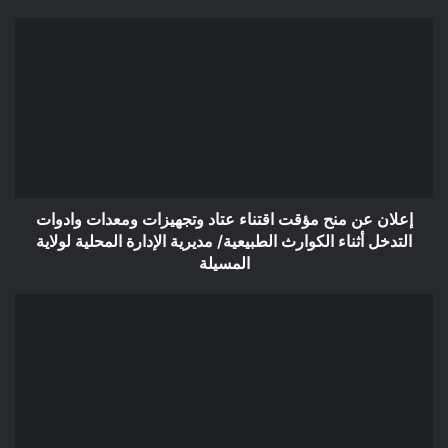
إعلان
عن
منح
مؤقت
اقتناء
عتاد
وتجهيزات
ومعدات
وادوات
التدخل
إعلان عن منح مؤقت اقتناء عتاد وتجهيزات ومعدات وادوات
أثناء
التدخل أثناء الكوارث الطبيعية/ مديرية الإدارة المحلية لولاية
الكوارث
المسيلة
الطبيعية/
مديرية
إعلان
الإدارة
عن
المحلية
استشارة
لولاية
تجهيز
المسيلة
وتأثيث
وإعادة
تجهيز