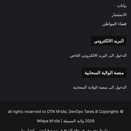
بيانات
الاستثمار
فضاء المواطن
البريد الالكتروني
الدخول الى البريد الالكتروني الخاص
منصة الولاية السحابية
الدخول الى منصة الولاية السحابية
all rights reserved to DTN M'sila, DevOps Tarek.B Copyrights ©
2026 ولاية المسيلة | Wilaya M'sila
روابـط مفيـدة
خريطة الموقـع
تنويه قـانوني
اتصل بنا