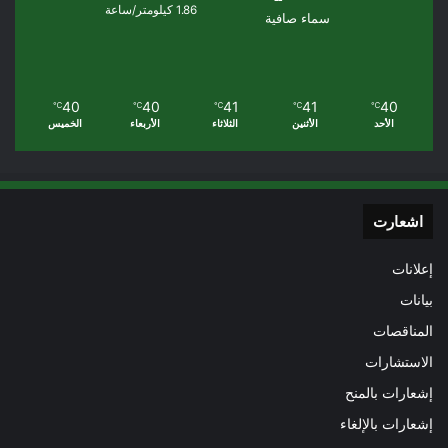
1.86 كيلومتر/ساعة
سماء صافية
40
40
41
41
40
℃
℃
℃
℃
℃
الأحد
الأثنين
الثلاثاء
الأربعاء
الخميس
اشعارت
إعلانات
بيانات
المناقصات
الاستشارات
إشعارات بالمنح
إشعارات بالإلغاء