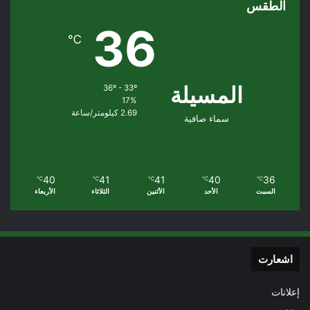
الطقس
36
℃
المسيلة
36º - 33º
17%
2.69 كيلومتر/ساعة
سماء صافية
40
41
41
40
36
℃
℃
℃
℃
℃
السبت
الأحد
الأثنين
الثلاثاء
الأربعاء
اشعارت
إعلانات