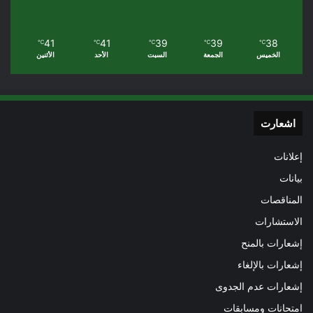
41
41
39
39
38
℃
℃
℃
℃
℃
الخميس
الجمعة
السبت
الأحد
الأثنين
اشعارت
إعلانات
بيانات
المناقصات
الاستشارات
إشعارات بالمنح
إشعارات بالإلغاء
إشعارات عدم الجدوى
امتحانات ومسابقات