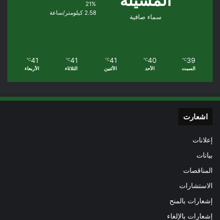
المسيلة
21%
2.58 كيلومتر/ساعة
سماء صافية
41
41
41
40
39
℃
℃
℃
℃
℃
السبت
الأحد
الأثنين
الثلاثاء
الأربعاء
اشعارت
إعلانات
بيانات
المناقصات
الاستشارات
إشعارات بالمنح
إشعارات بالإلغاء