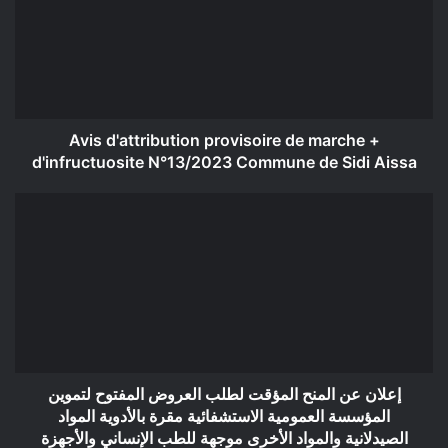
de
marche
+
d'infructuosite
N°13/2023
Commune
de
Avis d'attribution provisoire de marche +
Sidi
d'infructuosite N°13/2023 Commune de Sidi Aissa
Aissa
إعلان
عن
المنح
المؤقت
لطلب
العروض
المفتوح
لتموين
المؤسسة
العمومية
إعلان عن المنح المؤقت لطلب العروض المفتوح لتموين
الاستشفائية
المؤسسة العمومية الاستشفائية مقرة بالأدوية المواد
مقرة
الصيدلانية والمواد الأخرى موجهة للطب الإنساني والأجهزة