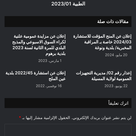
بالأدوية
الطبية 2023/01
المواد
الصيدلانية
والمواد
مقالات ذات صلة
الأخرى
موجهة
إعلان عن المنح المؤقت للاستشارة
إعلان عن مزايدة عمومية علنية
للطب
2024/03 خاصة بـ المراقبة
لكراء السوق الاسبوعي والمذبح
الإنساني
المخبرية/ بلدية ونوغة
البلدي للمرة الثانية لسنة 2023
والأجهزة
بلدية برهوم
20 مايو، 2024
الطبية
1 مارس، 2023
2023/01
إعذار رقم 02/ مديرية التجهيزات
إعلان عن استشارة 2022/45 بلدية
العمومية لولاية المسيلة
عين الملح
22 يونيو، 2023
16 نوفمبر، 2022
اترك تعليقاً
لن يتم نشر عنوان بريدك الإلكتروني.
الحقول الإلزامية مشار إليها بـ
*
ا