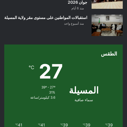
جوان 2026
منذ 6 أيام
استقبالات المواطنين على مستوى مقر ولاية المسيلة
منذ أسبوع واحد
الطقس
27
℃
المسيلة
39º - 27º
31%
3.6 كيلومتر/ساعة
سماء صافية
41
41
39
39
39
℃
℃
℃
℃
℃