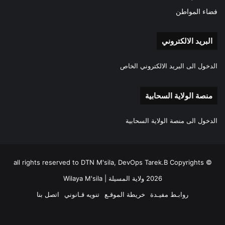
فضاء المواطن
البريد الالكتروني
الدخول الى البريد الالكتروني الخاص
منصة الولاية السحابية
الدخول الى منصة الولاية السحابية
all rights reserved to DTN M'sila, DevOps Tarek.B Copyrights ©
2026 ولاية المسيلة | Wilaya M'sila
روابـط مفيـدة
خريطة الموقـع
تنويه قـانوني
اتصل بنا
فيسبوك
‫X
‫YouTube
انستقرام