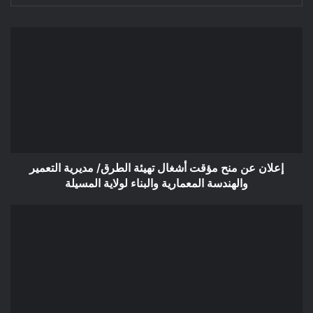
إعلان
عن
منح
مؤقت
أشغال
تهيئة
الطرق/
مديرية
التعمير
والهندسة
إعلان عن منح مؤقت أشغال تهيئة الطرق/ مديرية التعمير
المعمارية
والهندسة المعمارية والبناء لولاية المسيلة
والبناء
لولاية
إعلان
المسيلة
عن
منح
مؤقت
صيانة
الطريق
البلدي