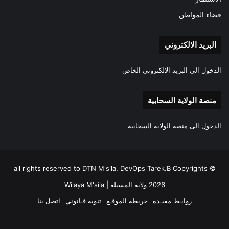
فضاء المواطن
البريد الالكتروني
الدخول الى البريد الالكتروني الخاص
منصة الولاية السحابية
الدخول الى منصة الولاية السحابية
all rights reserved to DTN M'sila, DevOps Tarek.B Copyrights ©
2026 ولاية المسيلة | Wilaya M'sila
روابـط مفيـدة
خريطة الموقـع
تنويه قـانوني
اتصل بنا
فيسبوك
‫X
‫YouTube
انستقرام