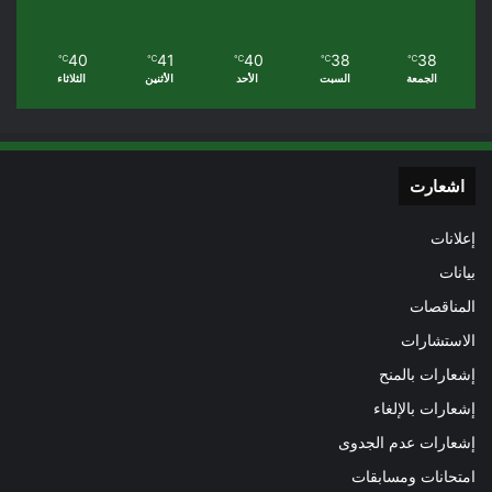
40
41
40
38
38
℃
℃
℃
℃
℃
الجمعة
السبت
الأحد
الأثنين
الثلاثاء
اشعارت
إعلانات
بيانات
المناقصات
الاستشارات
إشعارات بالمنح
إشعارات بالإلغاء
إشعارات عدم الجدوى
امتحانات ومسابقات