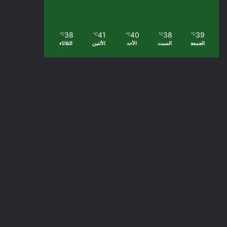
38
41
40
38
39
℃
℃
℃
℃
℃
الجمعة
السبت
الأحد
الأثنين
الثلاثاء