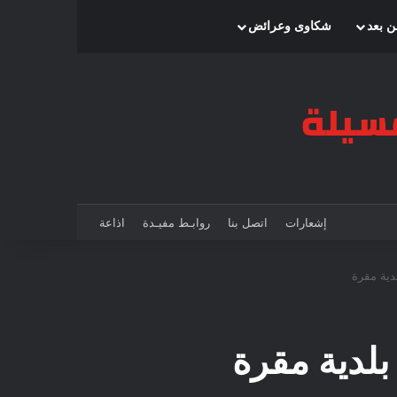
بحث عن
إضافة عمود جانبي
الوضع المظلم
ن بعد
شكاوى وعرائض
إشعارات
اتصل بنا
روابـط مفيـدة
اذاعة
دية مقرة
لدية مقرة