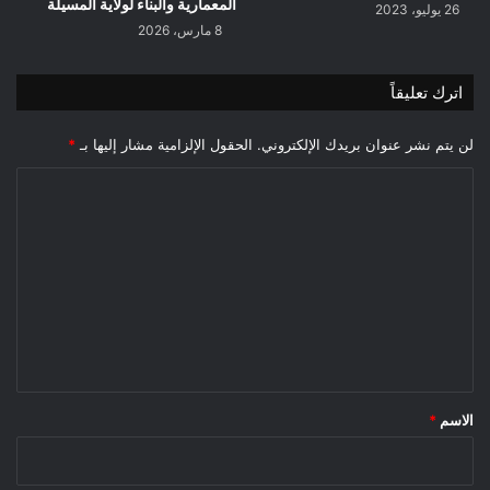
les
المعمارية والبناء لولاية المسيلة
26 يوليو، 2023
moyens
8 مارس، 2026
médicaux
N°01/2023
اترك تعليقاً
لن يتم نشر عنوان بريدك الإلكتروني.
الحقول الإلزامية مشار إليها بـ
*
ا
ل
ت
ع
ل
ي
ق
*
الاسم
*