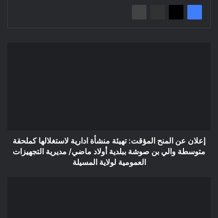
إعلان
عن
المنح
المؤقت:
تهيئة
منشأة
ادارية
لاستغلالها
كملحقة
متوسطة
إعلان عن المنح المؤقت: تهيئة منشأة ادارية لاستغلالها كملحقة
والي
متوسطة والي بن صوشة ببلدية أولاد ماضي/ مديرية التجهيزات
بن
العمومية لولاية المسيلة
صوشة
ببلدية
Avis
أولاد
d'attribution
ماضي/
provisoire
مديرية
d'appel