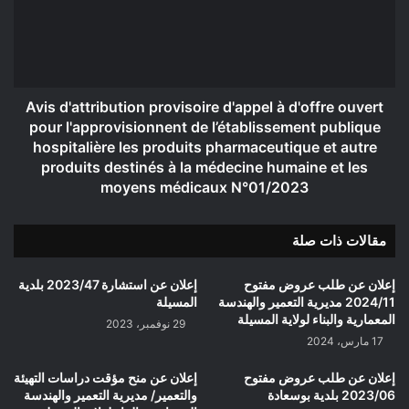
التجهيزات
à
العمومية
d'offre
لولاية
ouvert
المسيلة
pour
l'approvisionnent
de
Avis d'attribution provisoire d'appel à d'offre ouvert
l’établissement
pour l'approvisionnent de l’établissement publique
publique
hospitalière les produits pharmaceutique et autre
hospitalière
produits destinés à la médecine humaine et les
les
moyens médicaux N°01/2023
produits
pharmaceutique
et
مقالات ذات صلة
autre
produits
إعلان عن طلب عروض مفتوح
إعلان عن استشارة 2023/47 بلدية
destinés
2024/11 مديرية التعمير والهندسة
المسيلة
à
المعمارية والبناء لولاية المسيلة
29 نوفمبر، 2023
la
17 مارس، 2024
médecine
humaine
إعلان عن طلب عروض مفتوح
إعلان عن منح مؤقت دراسات التهيئة
et
2023/06 بلدية بوسعادة
والتعمير/ مديرية التعمير والهندسة