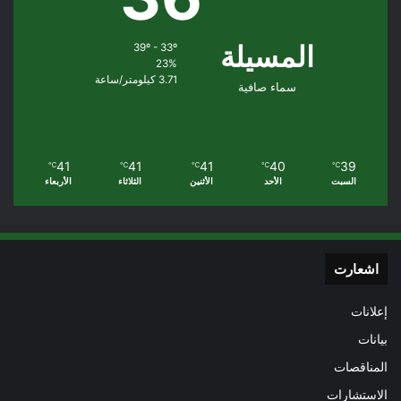
المسيلة
39º - 33º
23%
3.71 كيلومتر/ساعة
سماء صافية
41
41
41
40
39
℃
℃
℃
℃
℃
السبت
الأحد
الأثنين
الثلاثاء
الأربعاء
اشعارت
إعلانات
بيانات
المناقصات
الاستشارات