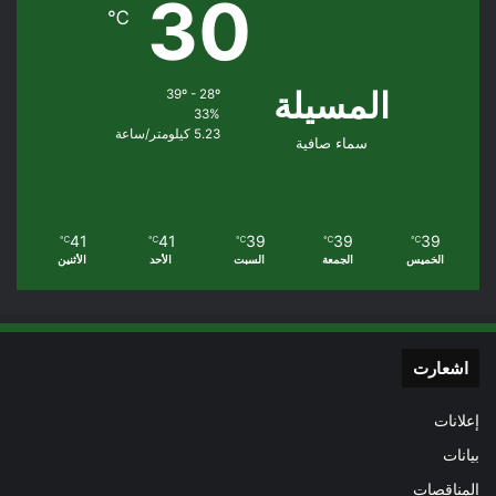
30
℃
المسيلة
39º - 28º
33%
5.23 كيلومتر/ساعة
سماء صافية
41
41
39
39
39
℃
℃
℃
℃
℃
الخميس
الجمعة
السبت
الأحد
الأثنين
اشعارت
إعلانات
بيانات
المناقصات