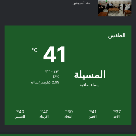
منذ أسبوعين
الطقس
41
℃
المسيلة
41º - 29º
12%
2.99 كيلومتر/ساعة
سماء صافية
40
40
39
41
37
℃
℃
℃
℃
℃
الأحد
الأثنين
الثلاثاء
الأربعاء
الخميس