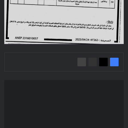
Avis
d'Attribution
Provisoire/
Direction
des
Équipement
Publics
Wilaya