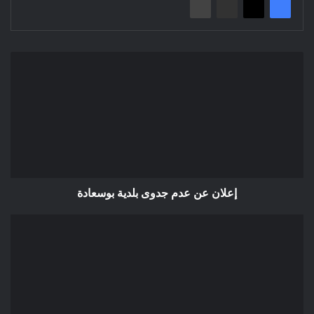
إعلان
عن
عدم
جدوى
بلدية
بوسعادة
إعلان عن عدم جدوى بلدية بوسعادة
إعلان
عن
إلغاء
منح
مؤقت
مديرية
البيئة