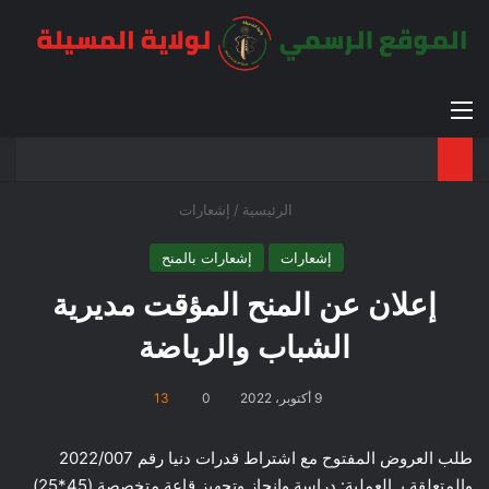
القائمة
بح
الوضع ا
الرئيسية
/
إشعارات
إشعارات
إشعارات بالمنح
إعلان عن المنح المؤقت مديرية
الشباب والرياضة
9 أكتوبر، 2022
0
13
طلب العروض المفتوح مع اشتراط قدرات دنيا رقم 2022/007
والمتعلقة بـ العملية: دراسة وانجاز وتجهيز قاعة متخصصة (45*25)