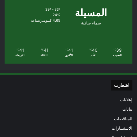
المسيلة
39º - 33º
24%
4.65 كيلومتر/ساعة
سماء صافية
41
41
41
40
39
℃
℃
℃
℃
℃
السبت
الأحد
الأثنين
الثلاثاء
الأربعاء
اشعارت
إعلانات
بيانات
المناقصات
الاستشارات