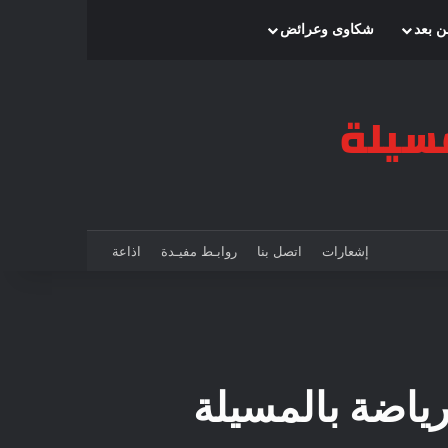
بحث عن
إضافة عمود جانبي
الوضع المظلم
ن بعد
شكاوى وعرائض
إشعارات
اتصل بنا
روابـط مفيـدة
اذاعة
رياضة بالمسيلة