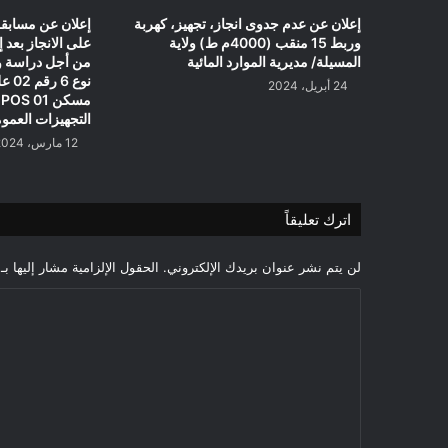
إعلان عن عدم جدوى انجاز، تجهيز، كهربة
إعلان عن مسابق
وربط 15 منقب (4000م ط) ولاية
على الانجاز بعد إ
المسيلة/ مديرية الموارد المائية
من أجل دراسة وم
24 أبريل، 2024
م
التجهيزات العموم
12 مارس، 2024
اترك تعليقاً
لن يتم نشر عنوان بريدك الإلكتروني.
الحقول الإلزامية مشار إليها بـ
ا
ل
ت
ع
ل