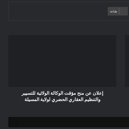
طباعة
إعلان
عن
منح
مؤقت
الوكالة
الولائية
للتسيير
والتنظيم
العقاري
الحضري
إعلان عن منح مؤقت الوكالة الولائية للتسيير
لولاية
والتنظيم العقاري الحضري لولاية المسيلة
المسيلة