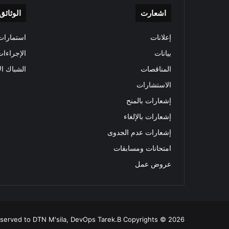
اشعارت
الوثائق
إعلانات
استمارات 
بيانات
الإجراءات
المناقصات
الشباك ال
الاستشارات
إشعارات بالمنح
إشعارات بالإلغاء
إشعارات عدم الجدوى
امتحانات ومسابقات
عروض عمل
all rights reserved to DTN M'sila, DevOps Tarek.B Copyrights © 2026 ولاية المسيلة 