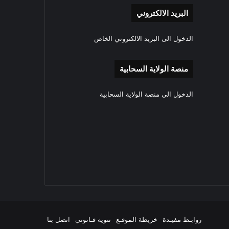
البريد الالكتروني
الدخول الى البريد الالكتروني الخاص
منصة الولاية السحابية
الدخول الى منصة الولاية السحابية
‫YouTube
انستقرام
روابـط مفيـدة
خريطة الموقـع
تنويه قـانوني
اتصل بنا