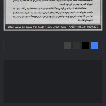
إعلان
عن
منح
مؤقت
لصفقة/
مديرية
الأشغال
العمومية
لولاية