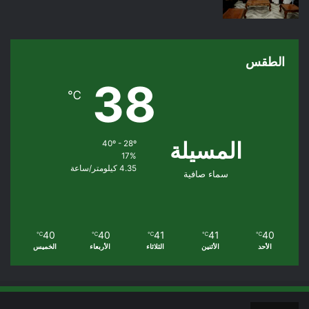
الطقس
38
℃
المسيلة
40º - 28º
17%
4.35 كيلومتر/ساعة
سماء صافية
40
40
41
41
40
℃
℃
℃
℃
℃
الأحد
الأثنين
الثلاثاء
الأربعاء
الخميس