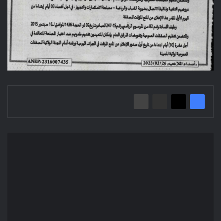
Appel
d'Offres
Ouvert
N°01/DOUMP/2023
Direction
des
œuvres
Universitaires
M'sila