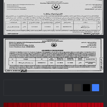
افتتاح