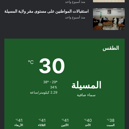
منذ أسبوع واحد
استقبالات المواطنين على مستوى مقر ولاية المسيلة
منذ أسبوع واحد
الطقس
30
℃
المسيلة
38º - 29º
34%
2.29 كيلومتر/ساعة
سماء صافية
41
41
41
40
38
℃
℃
℃
℃
℃
السبت
الأحد
الأثنين
الثلاثاء
الأربعاء