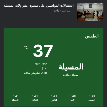
استقبالات المواطنين على مستوى مقر ولاية المسيلة
منذ أسبوع واحد
الطقس
37
℃
المسيلة
39º - 33º
21%
2.58 كيلومتر/ساعة
سماء صافية
41
41
41
40
39
℃
℃
℃
℃
℃
السبت
الأحد
الأثنين
الثلاثاء
الأربعاء