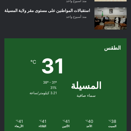
منذ أسبوع واحد
استقبالات المواطنين على مستوى مقر ولاية المسيلة
منذ أسبوع واحد
الطقس
31
℃
المسيلة
38º - 31º
31%
3.21 كيلومتر/ساعة
سماء صافية
41
41
41
40
38
℃
℃
℃
℃
℃
السبت
الأحد
الأثنين
الثلاثاء
الأربعاء