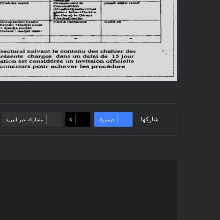
شاركها
فيسبوك
‫X
مشاركة عبر البريد
بلاغ
بخصوص
تمديد
فترة
التسجيلات
في