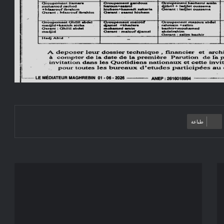
طباعة
إعلان
عن
طلب
عروض
مفتوح
2026/07