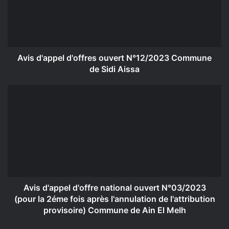
N°12/2023
Commune
de
Sidi
Aissa
Avis d'appel d'offres ouvert N°12/2023 Commune
de Sidi Aissa
Avis
d'appel
d'offre
national
ouvert
N°03/2023
(pour
la
2éme
fois
Avis d'appel d'offre national ouvert N°03/2023
après
(pour la 2éme fois après l'annulation de l'attribution
l'annulation
provisoire) Commune de Ain El Melh
de