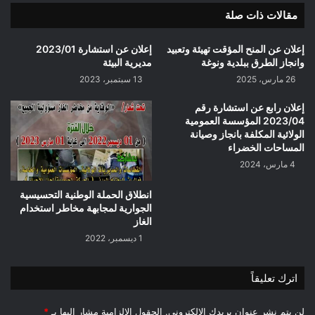
l'attribution
مقالات ذات صلة
provisoire)
Commune
de
إعلان عن المنح المؤقت تهيئة وتعبيد
إعلان عن استشارة 2023/01
Ain
وانجاز الطرق ببلدية ونوغة
مديرية البيئة
El
26 مارس، 2025
13 سبتمبر، 2023
Melh
إعلان رابع عن استشارة رقم
2023/04 المؤسسة العمومية
الولائية المكلفة بانجاز وصيانة
المساحات الخضراء
4 مارس، 2024
انطلاق الحملة الوطنية التحسيسية
الجوارية لمجابهة مخاطر استخدام
الغاز
1 ديسمبر، 2022
اترك تعليقاً
لن يتم نشر عنوان بريدك الإلكتروني.
الحقول الإلزامية مشار إليها بـ
*