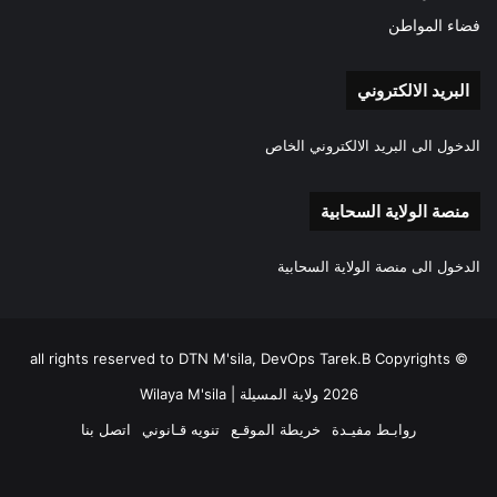
فضاء المواطن
البريد الالكتروني
الدخول الى البريد الالكتروني الخاص
منصة الولاية السحابية
الدخول الى منصة الولاية السحابية
all rights reserved to DTN M'sila, DevOps Tarek.B Copyrights ©
2026 ولاية المسيلة | Wilaya M'sila
روابـط مفيـدة
خريطة الموقـع
تنويه قـانوني
اتصل بنا
فيسبوك
‫X
‫YouTube
انستقرام