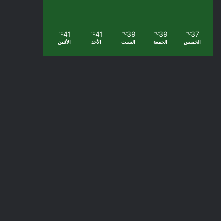
41
41
39
39
37
℃
℃
℃
℃
℃
الخميس
الجمعة
السبت
الأحد
الأثنين