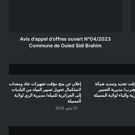
ouvert
N°04/2023
Commune
de
Ouled
Sidi
Brahim
Avis d'appel d'offres ouvert N°04/2023
Commune de Ouled Sidi Brahim
قت تجديد وتمديد شبكة
إعلان عن منح مؤقت تجهيزات عتاد ومعدات
لشرب/ مديرية التعمير
لاستكمال تحويل تسيير المياه من البلديات
ة والبناء لولاية المسيلة
إلى الجزائرية للمياه/ مديرية الري لولاية
المسيلة
13 مايو، 2025