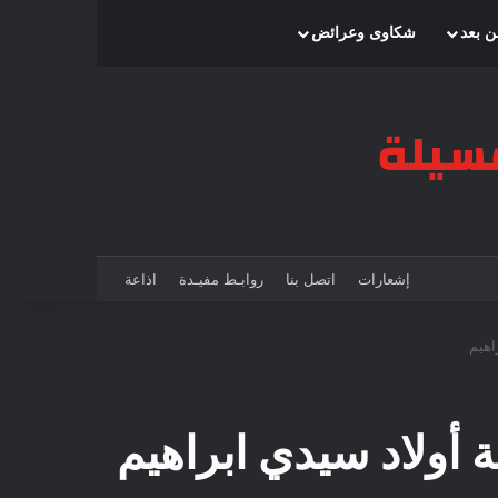
بحث عن
إضافة عمود جانبي
الوضع المظلم
ن بعد
شكاوى وعرائض
إشعارات
اتصل بنا
روابـط مفيـدة
اذاعة