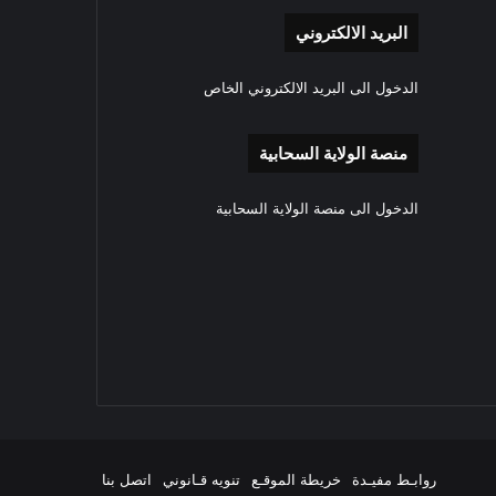
البريد الالكتروني
الدخول الى البريد الالكتروني الخاص
منصة الولاية السحابية
الدخول الى منصة الولاية السحابية
‫YouTube
انستقرام
روابـط مفيـدة
خريطة الموقـع
تنويه قـانوني
اتصل بنا