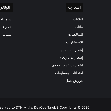
اشعارت
الوثائق
إعلانات
استمارات 
بيانات
الإجراءات
المناقصات
الشباك ال
الاستشارات
إشعارات بالمنح
إشعارات بالإلغاء
إشعارات عدم الجدوى
امتحانات ومسابقات
عروض عمل
all rights reserved to DTN M'sila, DevOps Tarek.B Copyrights © 2026 ولاية المسيلة 