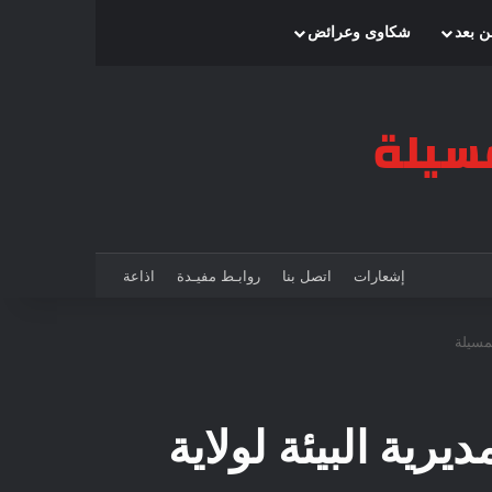
بحث عن
إضافة عمود جانبي
الوضع المظلم
ن بعد
شكاوى وعرائض
إشعارات
اتصل بنا
روابـط مفيـدة
اذاعة
ن عن طلب العروض المفتوح 2023/04 مديرية البيئة لولاية