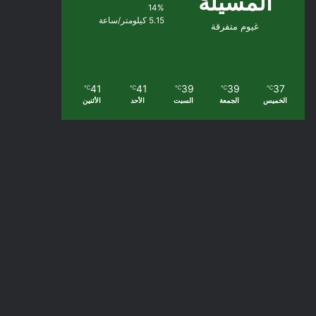
المسيلة
14%
5.15 كيلومتر/ساعة
غيوم متفرقة
41
41
39
39
37
℃
℃
℃
℃
℃
الخميس
الجمعة
السبت
الأحد
الأثنين