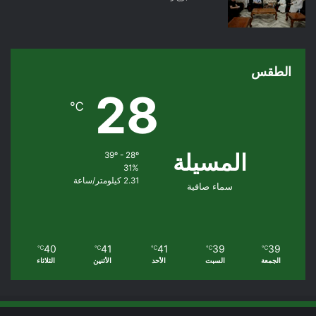
الطقس
28
℃
المسيلة
39º - 28º
31%
2.31 كيلومتر/ساعة
سماء صافية
40
41
41
39
39
℃
℃
℃
℃
℃
الجمعة
السبت
الأحد
الأثنين
الثلاثاء