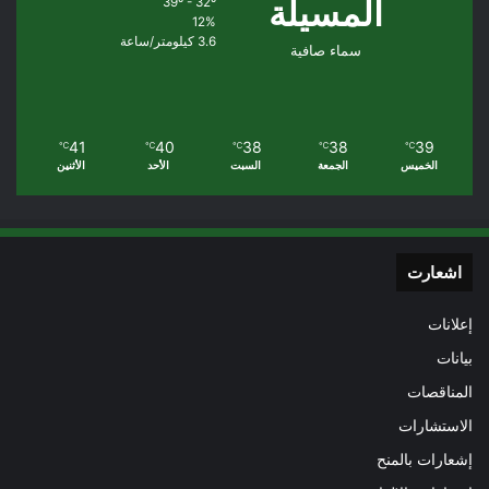
المسيلة
39º - 32º
12%
3.6 كيلومتر/ساعة
سماء صافية
41
40
38
38
39
℃
℃
℃
℃
℃
الخميس
الجمعة
السبت
الأحد
الأثنين
اشعارت
إعلانات
بيانات
المناقصات
الاستشارات
إشعارات بالمنح