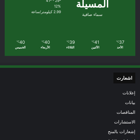
المسيلة
41º - 29º
12%
2.99 كيلومتر/ساعة
سماء صافية
40
40
39
41
37
℃
℃
℃
℃
℃
الأحد
الأثنين
الثلاثاء
الأربعاء
الخميس
اشعارت
إعلانات
بيانات
المناقصات
الاستشارات
إشعارات بالمنح