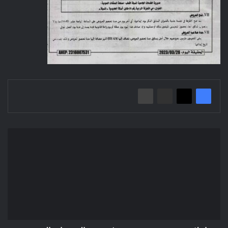
إعلان
عن
تصحيح
منح
مؤقت/
مديرية
التجهيزات
العمومية
لولاية