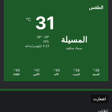
الطقس
31
℃
المسيلة
38º - 28º
26%
4.23 كيلومتر/ساعة
سماء صافية
40
41
40
38
38
℃
℃
℃
℃
℃
الجمعة
السبت
الأحد
الأثنين
الثلاثاء
اشعارت
إعلانات