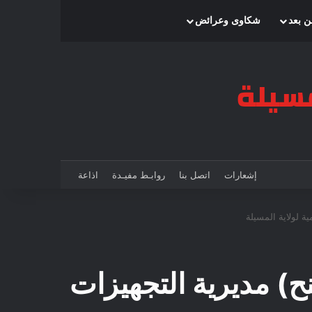
بحث عن
إضافة عمود جانبي
الوضع المظلم
ن بعد
شكاوى وعرائض
إشعارات
اتصل بنا
روابـط مفيـدة
اذاعة
ة لولاية المسيلة
ح) مديرية التجهيزات