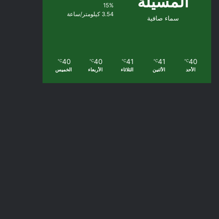
المسيلة
15%
3.54 كيلومتر/ساعة
سماء صافية
40
40
41
41
40
℃
℃
℃
℃
℃
الأحد
الأثنين
الثلاثاء
الأربعاء
الخميس