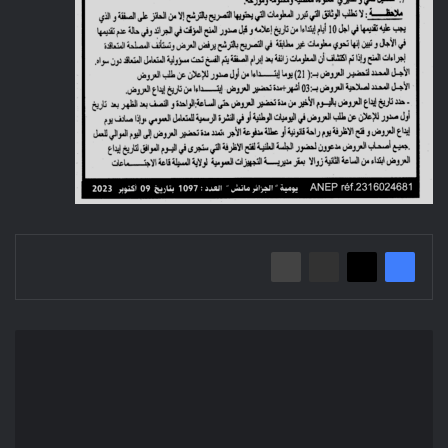
Avis
d'appel
d'offre
national
deuxième
ouvert