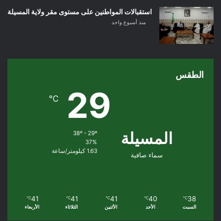
استقبالات المواطنين على مستوى مقر ولاية المسيلة
منذ أسبوع واحد
الطقس
29
℃
المسيلة
38º - 29º
37%
1.63 كيلومتر/ساعة
سماء صافية
41
41
41
40
38
℃
℃
℃
℃
℃
السبت
الأحد
الأثنين
الثلاثاء
الأربعاء