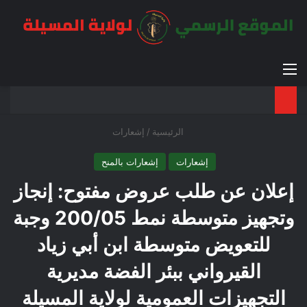
القائمة
بح
الوضع ا
الرئيسية
/
إشعارات
إشعارات
إشعارات بالمنح
إعلان عن طلب عروض مفتوح: إنجاز
وتجهيز متوسطة نمط 200/05 وجبة
للتعويض متوسطة ابن أبي زياد
القيرواني ببئر الفضة مديرية
التجهيزات العمومية لولاية المسيلة