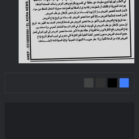
Avis
d'Appel
d'Offre
National
Ouvert:
Etude,