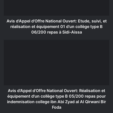
suivi,
et
réalisation
et
Avis d'Appel d'Offre National Ouvert: Etude, suivi, et
équipement
réalisation et équipement 01 d'un collège type B
01
06/200 repas à Sidi-Aissa
d'un
collège
Avis
type
d'Appel
B
d'Offre
06/200
National
repas
Ouvert:
à
Réalisation
Sidi-
et
Aissa
équipement
d'un
collège
Avis d'Appel d'Offre National Ouvert: Réalisation et
type
équipement d'un collège type B 05/200 repas pour
B
indemnisation college ibn Abi Zyad al Al Qirwani Bir
05/200
Foda
repas