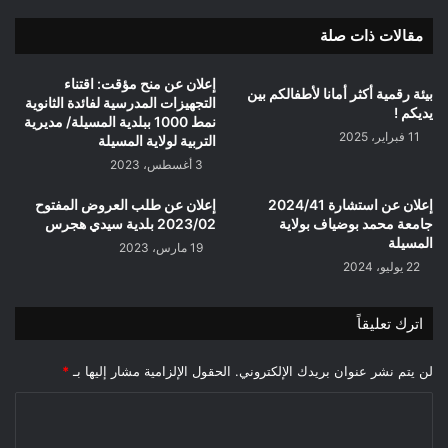
pour
indemnisation
مقالات ذات صلة
college
ibn
إعلان عن منح مؤقت: اقتناء
بيئة رقمية أكثر أمانا لأطفالكم بين
Abi
التجهيزات المدرسية لفائدة الثانوية
يديكم !
Zyad
نمط 1000 ببلدية المسيلة/ مديرية
11 فبراير، 2025
al
التربية لولاية المسيلة
Al
3 أغسطس، 2023
Qirwani
Bir
إعلان عن استشارة 2024/41
إعلان عن طلب العروض المفتوح
Foda
جامعة محمد بوضياف بولاية
2023/02 بلدية سيدي هجرس
المسيلة
19 مارس، 2023
22 يوليو، 2024
اترك تعليقاً
لن يتم نشر عنوان بريدك الإلكتروني.
الحقول الإلزامية مشار إليها بـ
*
ا
ل