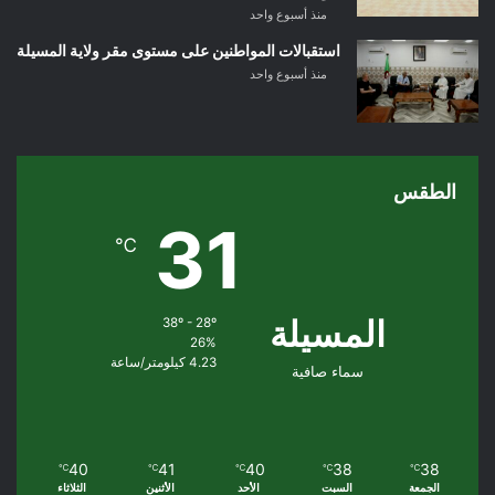
منذ أسبوع واحد
استقبالات المواطنين على مستوى مقر ولاية المسيلة
منذ أسبوع واحد
الطقس
31
℃
المسيلة
38º - 28º
26%
4.23 كيلومتر/ساعة
سماء صافية
40
41
40
38
38
℃
℃
℃
℃
℃
الجمعة
السبت
الأحد
الأثنين
الثلاثاء