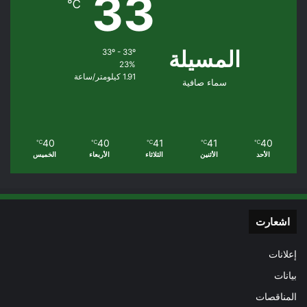
33
℃
المسيلة
33º - 33º
23%
1.91 كيلومتر/ساعة
سماء صافية
40
40
41
41
40
℃
℃
℃
℃
℃
الأحد
الأثنين
الثلاثاء
الأربعاء
الخميس
اشعارت
إعلانات
بيانات
المناقصات