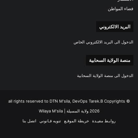
فضاء المواطن
البريد الالكتروني
الدخول الى البريد الالكتروني الخاص
منصة الولاية السحابية
الدخول الى منصة الولاية السحابية
all rights reserved to DTN M'sila, DevOps Tarek.B Copyrights ©
2026 ولاية المسيلة | Wilaya M'sila
روابـط مفيـدة
خريطة الموقـع
تنويه قـانوني
اتصل بنا
فيسبوك
‫X
‫YouTube
انستقرام