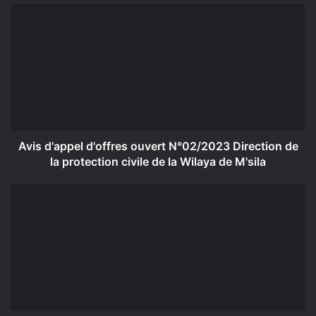
Avis
d'appel
d'offres
ouvert
N°02/2023
Direction
de
la
protection
civile
Avis d'appel d'offres ouvert N°02/2023 Direction de
de
la protection civile de la Wilaya de M'sila
la
Wilaya
Avis
de
d'appel
M'sila
d'offres
national
ouvert/
Direction
des
équipement
publics