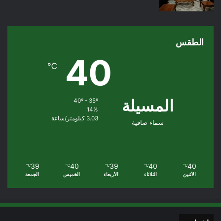
الطقس
40
℃
المسيلة
40º - 35º
14%
3.03 كيلومتر/ساعة
سماء صافية
39
40
39
40
40
℃
℃
℃
℃
℃
الأثنين
الثلاثاء
الأربعاء
الخميس
الجمعة