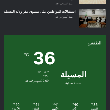
منذ أسبوع واحد
استقبالات المواطنين على مستوى مقر ولاية المسيلة
منذ أسبوع واحد
الطقس
36
℃
المسيلة
36º - 33º
17%
2.69 كيلومتر/ساعة
سماء صافية
40
41
41
40
36
℃
℃
℃
℃
℃
السبت
الأحد
الأثنين
الثلاثاء
الأربعاء