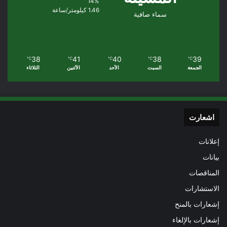
14%
1.46 كيلومتر/ساعة
سماء صافية
38
41
40
38
39
℃
℃
℃
℃
℃
الجمعة
السبت
الأحد
الأثنين
الثلاثاء
اشعارت
إعلانات
بيانات
المناقصات
الاستشارات
إشعارات بالمنح
إشعارات بالإلغاء