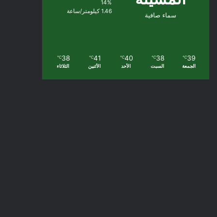
14%
1.46 كيلومتر/ساعة
سماء صافية
38
41
40
38
39
℃
℃
℃
℃
℃
الجمعة
السبت
الأحد
الأثنين
الثلاثاء