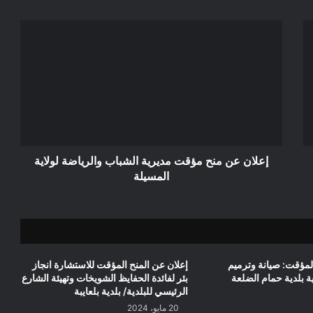
إعلان
عن
منح
مؤقت
مديرية
الشباب
والرياضة
لولاية
المسيلة
إعلان عن منح مؤقت مديرية الشباب والرياضة لولاية
المسيلة
المؤقت: صيانة وترميم
إعلان عن المنح المؤقت للاستشارة انجاز
ية بلدية حمام الضلعة
بئر لفائدة الحفايظ الشويخات وتهيئة الشارع
الرئيسي للبلدية/ بلدية بلعايبة
20 مايو، 2024