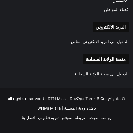
الاستثمار
فضاء المواطن
البريد الالكتروني
الدخول الى البريد الالكتروني الخاص
منصة الولاية السحابية
الدخول الى منصة الولاية السحابية
all rights reserved to DTN M'sila, DevOps Tarek.B Copyrights ©
2026 ولاية المسيلة | Wilaya M'sila
روابـط مفيـدة
خريطة الموقـع
تنويه قـانوني
اتصل بنا
فيسبوك
‫X
‫YouTube
انستقرام