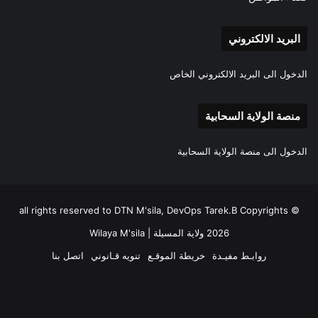
البريد الالكتروني
الدخول الى البريد الالكتروني الخاص
منصة الولاية السحابية
الدخول الى منصة الولاية السحابية
all rights reserved to DTN M'sila, DevOps Tarek.B Copyrights ©
2026 ولاية المسيلة | Wilaya M'sila
روابـط مفيـدة
خريطة الموقـع
تنويه قـانوني
اتصل بنا
فيسبوك
‫X
‫YouTube
انستقرام