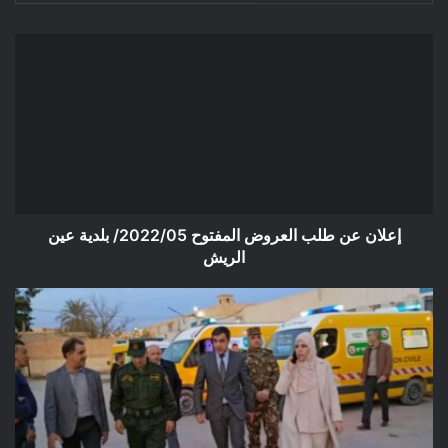
إعلان
عن
طلب
العروض
المفتوح
2022/05/
بلدية
عين
الريش
إعلان عن طلب العروض المفتوح 2022/05/ بلدية عين
الريش
حادثة
انقلاب
الحافلة
بالطريق
الوطني
رقم
45