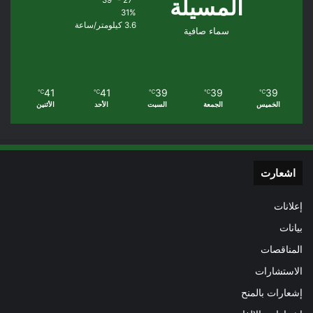
المسيلة
39º - 27º
31%
3.6 كيلومتر/ساعة
سماء صافية
41
41
39
39
39
℃
℃
℃
℃
℃
الخميس
الجمعة
السبت
الأحد
الأثنين
اشعارت
إعلانات
بيانات
المناقصات
الاستشارات
إشعارات بالمنح